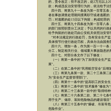
的，责令改正；拒不改正的，处2万元以上2
款；构成违反治安管理行为的，依法给予治
四十四、将第九十一条改为第一百零五条，
者在事故调查处理期间擅离职守或者逃匿的
罚；对逃匿的处15日以下拘留；构成犯罪的
四十五、将第九十四条改为第一百零八条，
的部门按照职责分工决定；予以关闭的行政
给予拘留的行政处罚由公安机关依照治安管
“对本法规定的行政处罚，负有安全生产监
具体情节行使行政处罚权，具体办法由国务
四十六、增加一条，作为第一百一十一条：
分工，制定相关行业、领域重大事故隐患的
四十七、对部分条文作了以下修改：
（一）将第一条中的“为了加强安全生产监督
展”。
（二）在第二条中的“民用航空安全”后增加
（三）将第九条第一款、第二十三条第二款
为“安全生产监督管理部门”。
（四）将第十一条中的“提高职工的安全生产
（五）将第十二条中的“技术服务”修改为“技
（六）将第二十三条第一款中的“取得特种作
（七）将第二十六条第二款、第二十七条中
用于生产、储存、装卸危险物品的建设项目
（八）将第三十五条中的“爆破、吊装等危
危险作业”。