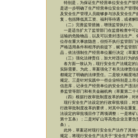
特别是，为保证生产经营单位安全生产管理
是进一步明确了生产经营单位安全生产管理
及安全生产管理人员能够参与涉及安全生产
复，包括降低其工资、福利等待遇，或者解
（二）完善监管措施，增强监管执行力。
一是适当扩大了监管部门在监督检查中可以
运输的危险物品，以及可以查封违法生产、
位存在重大事故隐患，但拒不执行监管部门
严格适用条件和程序的前提下，赋予监管部
品，依法强制生产经营单位履行决定（草案
（三）强化法律责任，加大对违法行为的
各方面一致认为，现行安全生产法规定的法
实际需要。为此，草案强化了有关法律责任
都规定了明确的法律责任。二是较大幅度地
规定。三是针对实践中一些企业特别是上市公
信息库，记录生产经营单位的安全生产违法
券监管等部门和有关金融机构（草案第二十
（四）根据行政审批制度改革的精神，对
现行安全生产法设定的行政审批项目，对加
行政审批制度改革的要求，对其中存在重复
法设定的审批项目作了两项调整：一是将矿山
第十五条）；二是对矿山等高危企业主要负
条）。
此外，草案还对现行安全生产法作了其他一
规定，将现行安全生产法关于“安全生产管