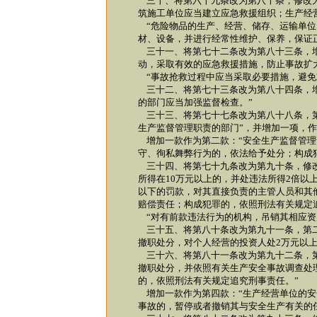
三十、将第六十九条改为第八十条，修改为
筑施工单位应当建立应急救援组织；生产经
“危险物品的生产、经营、储存、运输单位
材、设备，并进行经常性维护、保养，保证
三十一、将第七十二条改为第八十三条，增
动，采取有效的应急救援措施，防止事故扩
“事故抢救过程中应当采取必要措施，避免
三十二、将第七十三条改为第八十四条，增
的部门应当加强监督检查。”
三十三、将第七十七条改为第八十八条，第
生产监督管理职责的部门”，并增加一项，作
增加一款作为第二款：“安全生产监督管理
守、徇私舞弊行为的，依法给予处分；构成
三十四、将第七十九条改为第九十条，修改
所得在10万元以上的，并处违法所得2倍以
以下的罚款，对其直接负责的主管人员和其
赔偿责任；构成犯罪的，依照刑法有关规定
“对有前款违法行为的机构，吊销其相应资
三十五、将第八十条改为第九十一条，第二
撤职处分，对个人经营的投资人处2万元以上
三十六、将第八十一条改为第九十二条，第
撤职处分，并依照有关生产安全事故调查处
的，依照刑法有关规定追究刑事责任。”
增加一款作为第四款：“生产经营单位的安
事故的，暂停或者撤销其与安全生产有关的