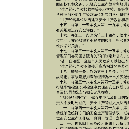
面的权利和义务。未经安全生产教育和培训
“生产经营单位接收中等职业学校、高等学
学校应当协助生产经营单位对实习学生进行
“生产经营单位应当建立安全生产教育和培
十五、将第二十五条改为第二十九条，修改
有关规定进行安全评价。”
十六、将第三十条改为第三十四条，修改为
位生产，并经取得专业资质的检测、检验机
检验结果负责。”
十七、将第三十一条改为第三十五条，修改
管理部门会同国务院有关部门制定并公布。
“省、自治区、直辖市人民政府可以根据本
“生产经营单位不得使用应当淘汰的危及生
十八、增加一条，作为第三十八条：“生产
故隐患。事故隐患排查治理情况应当如实记
十九、将第三十八条改为第四十三条，修改
行经常性检查；对检查中发现的安全问题，
查及处理情况应当如实记录在案。
“危险物品的生产、储存单位以及矿山的安
责人不及时处理的，安全生产管理人员应当
二十、将第四十一条改为第四十六条，第二
承租单位签订专门的安全生产管理协议，或
位的安全生产工作统一协调、管理，定期进
二十一、将第四十三条改为第四十八条，增
生产监督管理部门会同国务院保险监督管理