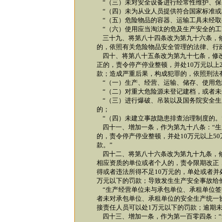
“（三）未对安全设备进行经常性维护、保
“（四）未为从业人员提供符合国家标准或
“（五）危险物品的容器、运输工具未经取
“（六）使用应当淘汰的危及生产安全的工
三十九、将第八十四条改为第九十六条，修
的，依照有关危险物品安全管理的法律、行
四十、将第八十五条改为第九十七条，修改
正的，责令停产停业整顿，并处10万元以上
款；造成严重后果，构成犯罪的，依照刑法
“（一）生产、经营、运输、储存、使用危
“（二）对重大危险源未登记建档，或者未
“（三）进行爆破、吊装以及国务院安全生
的；
“（四）未建立事故隐患排查治理制度的。
四十一、增加一条，作为第九十八条：“生
的，责令停产停业整顿，并处10万元以上5
款。”
四十二、将第八十六条改为第九十九条，修
相应资质的单位或者个人的，责令限期改正，
得或者违法所得不足10万元的，单处或者并
万元以下的罚款；导致发生生产安全事故给
“生产经营单位未与承包单位、承租单位签
者未对承包单位、承租单位的安全生产统一
接责任人员可以处1万元以下的罚款；逾期未
四十三、增加一条，作为第一百零四条：“